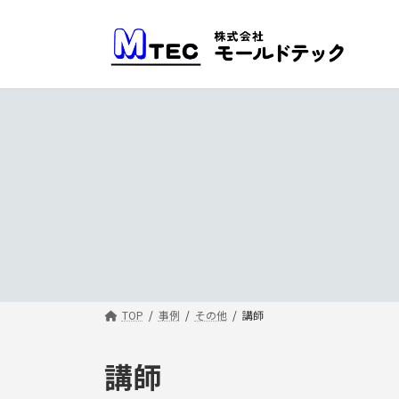
コ
ナ
ン
ビ
テ
ゲ
ン
ー
ツ
シ
へ
ョ
ス
ン
キ
に
ッ
移
プ
動
TOP
事例
その他
講師
講師