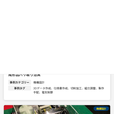
成形品バリ取り治具
事例カテゴリー
機構設計
事例タグ
3Dデータ作成
、
仕様書作成
、
切削加工
、
組立調整
、
製作
手配
、
電気制御
機構設計