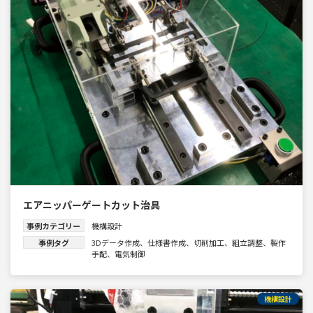
エアニッパーゲートカット治具
事例カテゴリー
機構設計
事例タグ
3Dデータ作成
、
仕様書作成
、
切削加工
、
組立調整
、
製作
手配
、
電気制御
機構設計