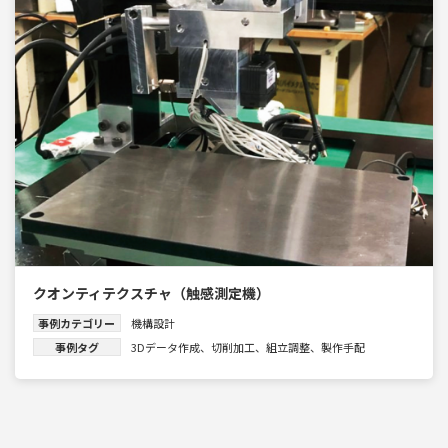
クオンティテクスチャ（触感測定機）
事例カテゴリー
機構設計
事例タグ
3Dデータ作成
、
切削加工
、
組立調整
、
製作手配