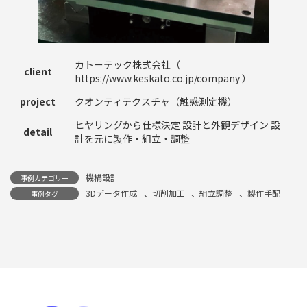
カトーテック株式会社（
client
https://www.keskato.co.jp/company ）
project
クオンティテクスチャ（触感測定機）
ヒヤリングから仕様決定 設計と外観デザイン 設
detail
計を元に製作・組立・調整
機構設計
事例カテゴリー
3Dデータ作成
、
切削加工
、
組立調整
、
製作手配
事例タグ