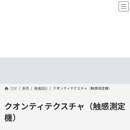
コ
ナ
ン
ビ
テ
ゲ
ン
ー
ツ
シ
へ
ョ
ス
ン
キ
に
ッ
移
事例
プ
動
TOP
事例
機構設計
クオンティテクスチャ（触感測定機）
クオンティテクスチャ（触感測定
機）