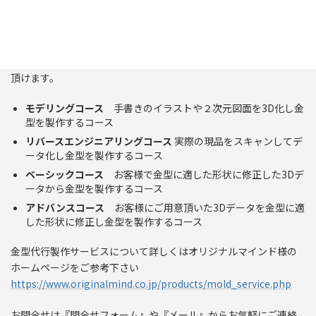
のサービスが金型製作代行サービスになります。3Dモデルをお持
ちのお客様はもちろん、3Dモデルをお持ちでないお客様もご利用
いただけます。
代行サービスはお客様の要望に応じて全部で4つのコースから選択
頂けます。
モデリングコース
手書きのイラストや２次元図面を3D化し金
型を製作するコース
リバースエンジニアリングコース
実際の現品をスキャンしてデ
ータ化し金型を製作するコース
ベーシックコース
お客様で金型に適した形状に修正した3Dデ
ータから金型を製作するコース
アドバンスコース
お客様にご用意頂いた3Dデータを金型に適
した形状に修正し金型を製作するコース
金型代行製作サービスについて詳しくはオリジナルマインド様の
ホームページをご参考下さい
https://www.originalmind.co.jp/products/mold_service.php
お問合せは『問合せフォーム』や『メール』からお気軽にご連絡