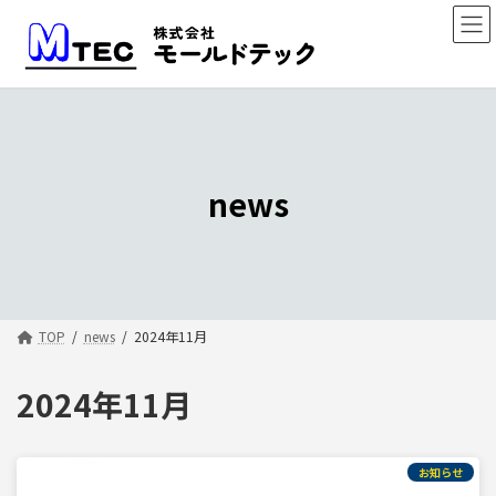
コ
ナ
ン
ビ
テ
ゲ
ン
ー
ツ
シ
へ
ョ
ス
ン
キ
に
ッ
移
news
プ
動
TOP
news
2024年11月
2024年11月
お知らせ