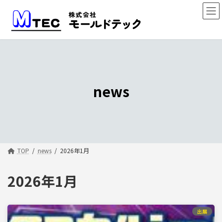
コ
ナ
ン
ビ
テ
ゲ
ン
ー
ツ
シ
へ
ョ
ス
ン
キ
に
ッ
移
news
プ
動
TOP
news
2026年1月
2026年1月
出展