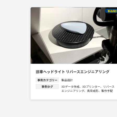
製品設
旧車ヘッドライト リバースエンジニアリング
事例カテゴリー
製品設計
事例タグ
3Dデータ作成
、
3Dプリンター
、
リバース
エンジニアリング
、
真空成形
、
製作手配