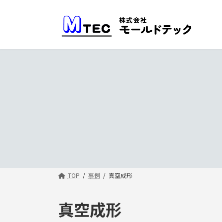
コ
ナ
ン
ビ
テ
ゲ
ン
ー
ツ
シ
へ
ョ
ス
ン
キ
に
ッ
移
プ
動
TOP
事例
真空成形
真空成形