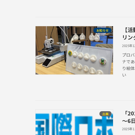
【活
お知らせ
リン
2025年
プロバ
ナであ
り絵体
い
「2
出展
～6
2025年