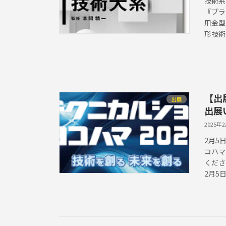
技術系
『プラ
用金型
形技術
【出
出展
出展
2025年
2月5
コハマ
くださ
2月5日