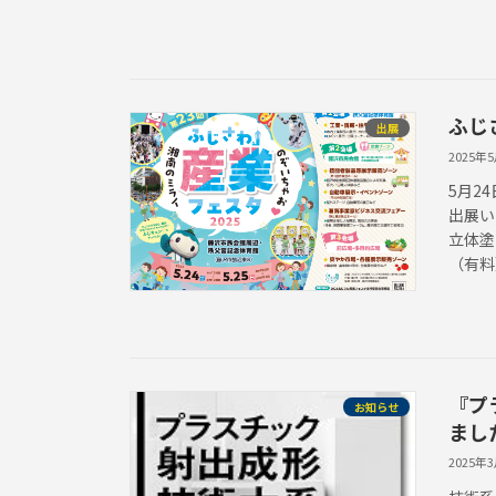
ふじ
出展
2025年
5月2
出展い
立体塗
（有料
『プ
お知らせ
まし
2025年