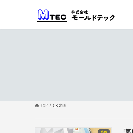
コ
ナ
ン
ビ
テ
ゲ
ン
ー
ツ
シ
へ
ョ
ス
ン
キ
に
ッ
移
プ
動
TOP
t_ochiai
「第
出展