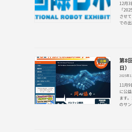
12月
「20
させて
での出
第8
出展
日）
2025年
11月
に公益
ます。
のサン