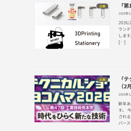
「第
出展
2026年
202
ランド
します
[…]
「テ
出展
（2
2026年
新年あ
す。 
される
バース