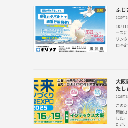
ふじ
出展
2025年
10月
ースに
リンタ
目予定
大阪
出展
たし
2025年
このた
開催さ
した。
たが、