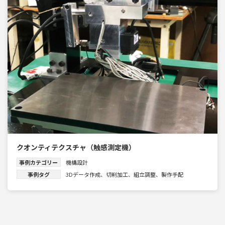
クオンティテクスチャ（触感測定機）
事例カテゴリー
機構設計
事例タグ
3Dデータ作成
、
切削加工
、
組立調整
、
製作手配