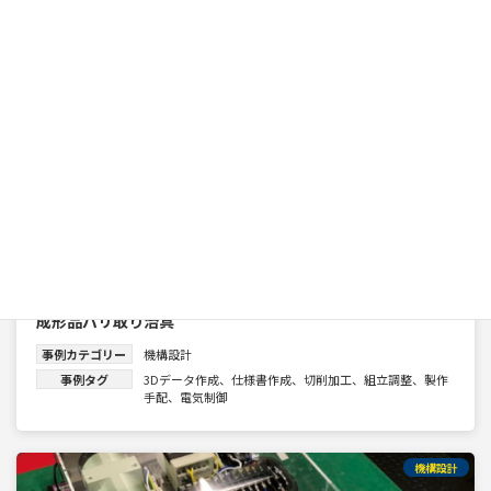
成形品バリ取り治具
事例カテゴリー
機構設計
事例タグ
3Dデータ作成
、
仕様書作成
、
切削加工
、
組立調整
、
製作
手配
、
電気制御
機構設計