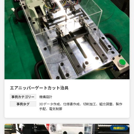
エアニッパーゲートカット治具
事例カテゴリー
機構設計
事例タグ
3Dデータ作成
、
仕様書作成
、
切削加工
、
組立調整
、
製作
手配
、
電気制御
機構設計