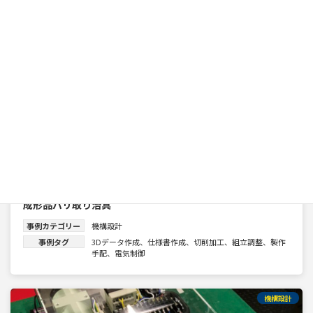
成形品バリ取り治具
事例カテゴリー
機構設計
事例タグ
3Dデータ作成
、
仕様書作成
、
切削加工
、
組立調整
、
製作
手配
、
電気制御
機構設計