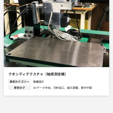
クオンティテクスチャ（触感測定機）
事例カテゴリー
機構設計
事例タグ
3Dデータ作成
、
切削加工
、
組立調整
、
製作手配