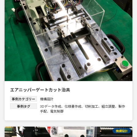
エアニッパーゲートカット治具
事例カテゴリー
機構設計
事例タグ
3Dデータ作成
、
仕様書作成
、
切削加工
、
組立調整
、
製作
手配
、
電気制御
機構設計